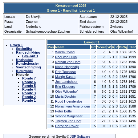
Kersttoernooi 2025
Groep 1 - Ranglijst: Lay-out 1
Locatie
De Uitwijk
Start datum
22-12-2025
Plaats
Zutphen
Eind datum
22-12-2025
Land
Nederland
Pairing systeem
Zwitsers
Organisatie
Schaakgenootschap Zutphen
Scheidsrechters
Olav Wilgenhof
Lay-out 1
Groep 1
Pos
Naam
Prt
Score
W
R
V
BRtg
TPR
Spelerlijst
1
Willem Oving
7
5,5
4
3
0
1886
2015
Rangschikking
Lay−out 1
2
Roel Van Duijn
7
5,5
5
1
1
1974
1999
Kruistabel
3
Nathan van Dam
7
5,0
4
2
1
1763
1996
Rondedossier
4
Klaas Hagendijk
7
5,0
5
0
2
1921
1890
Voortschrijding
Kleurtabel
5
Rob Teunisse
7
4,0
4
0
3
1725
1853
Historie
6
Martijn Kasza
7
4,0
3
2
2
1656
1796
Ronde 7
7
Jos Landsheer
6
4,0
3
0
3
1763
1641
Ronde 6
Ronde 5
8
Eric Kloppers
7
3,5
3
1
3
1951
1709
Ronde 4
9
Olav Wilgenhof
6
3,0
2
2
2
1831
1722
Ronde 3
10
Maria Dolphijn
7
3,0
3
0
4
1631
1651
Ronde 2
Ronde 1
11
Ruud Hoenderdos
7
3,0
3
0
4
1761
1613
12
Florian van Amerongen
7
3,0
2
2
3
1350
1588
13
Peter Bette
7
2,5
2
1
4
1500
1575
14
Yvonne Wagenaar
7
2,0
2
0
5
1500
1535
15
Thijmen van Hoof
7
2,0
1
2
4
1637
1496
16
Harry de Rover
5
0,0
0
0
5
1620
1271
Gegenereerd met Sevilla ©
JBF Software