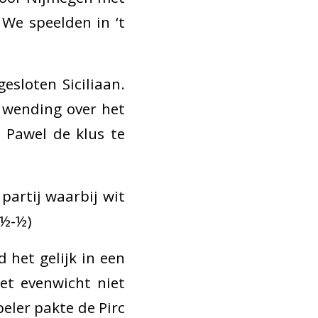
 We speelden in ‘t
esloten Siciliaan.
e wending over het
 Pawel de klus te
partij waarbij wit
1½-½)
 het gelijk in een
het evenwicht niet
eler pakte de Pirc