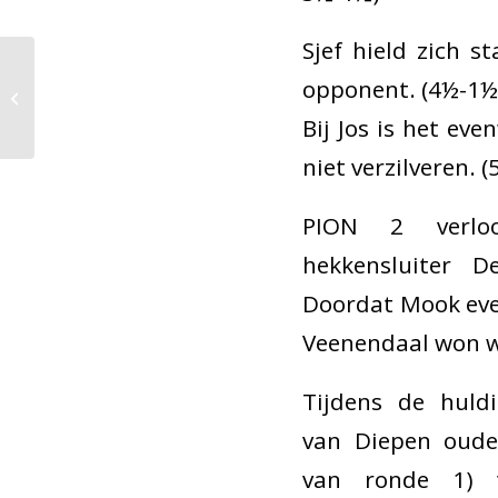
Sjef hield zich s
opponent. (4½-1½
Zutphen 1 bereikt
halve finale beker
Bij Jos is het ev
niet verzilveren. 
PION 2 verloo
hekkensluiter 
Doordat Mook eve
Veenendaal won 
Tijdens de huld
van Diepen oude
van ronde 1) 