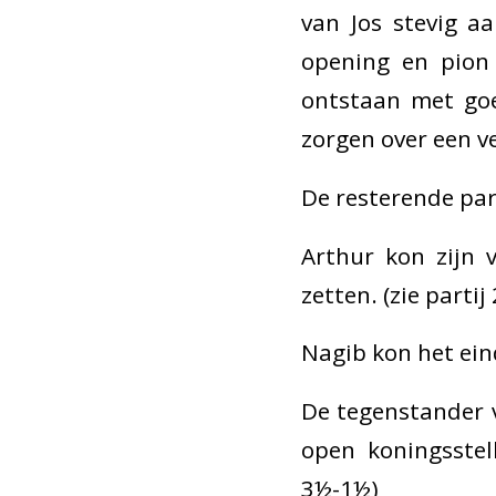
van Jos stevig a
opening en pion 
ontstaan met goe
zorgen over een v
De resterende par
Arthur kon zijn 
zetten. (zie partij 
Nagib kon het ein
De tegenstander v
open koningsstel
3½-1½)