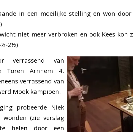
taande in een moeilijke stelling en won door
)
enwicht niet meer verbroken en ook Kees kon zi
(5½-2½)
r verrassend van
De Toren Arnhem 4.
neens verrassend van
werd Mook kampioen!
iging probeerde Niek
 wonden (zie verslag
te helen door een