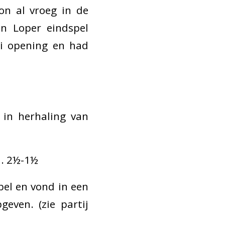
on al vroeg in de
en Loper eindspel
ti opening en had
 in herhaling van
n. 2½-1½
pel en vond in een
even. (zie partij