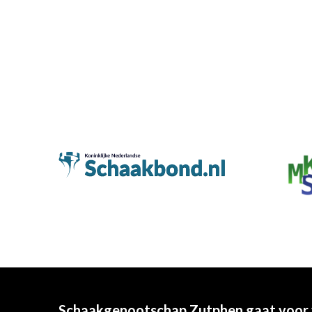
Schaakgenootschap Zutphen
gaat voor 