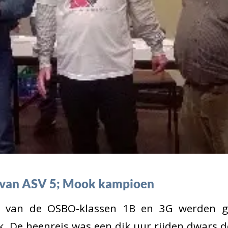
 van ASV 5; Mook kampioen
e van de OSBO-klassen 1B en 3G werden g
. De heenreis was een dik uur rijden dwars 