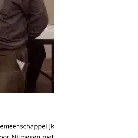
emeenschappelijk
door Nijmegen met