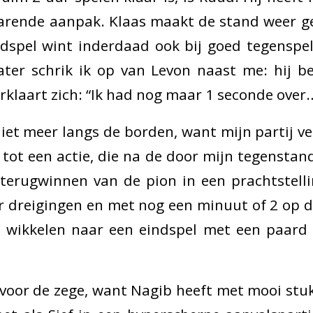
varende aanpak. Klaas maakt de stand weer geli
dspel wint inderdaad ook bij goed tegenspel
ater schrik ik op van Levon naast me: hij b
klaart zich: “Ik had nog maar 1 seconde over
niet meer langs de borden, want mijn partij ve
tot een actie, die na de door mijn tegenstan
 terugwinnen van de pion in een prachtstell
r dreigingen en met nog een minuut of 2 op d
e wikkelen naar een eindspel met een paard
 voor de zege, want Nagib heeft met mooi st