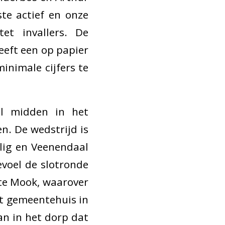
te actief en onze
et invallers. De
eft een op papier
inimale cijfers te
l midden in het
n. De wedstrijd is
ilig en Veenendaal
voel de slotronde
 te Mook, waarover
et gemeentehuis in
an in het dorp dat