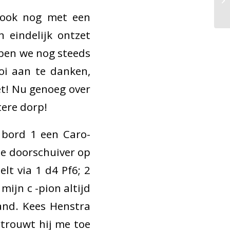
Mook nog met een
 eindelijk ontzet
bben we nog steeds
oi aan te danken,
t! Nu genoeg over
tere dorp!
 bord 1 een Caro-
se doorschuiver op
lt via 1 d4 Pf6; 2
mijn c -pion altijd
and. Kees Henstra
rtrouwt hij me toe