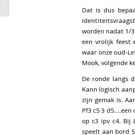
8e Torenstad toernooi
Dat is dus bepa
identiteitsvraag
worden nadat 1/3 
een vrolijk fees
waar onze oud-Le
Mook, volgende ke
De ronde langs d
Kann logisch aanp
zijn gemak is. Aa
Pf3 c5 3 d5….een o
op c3 ipv c4. Bi
speelt aan bord 5