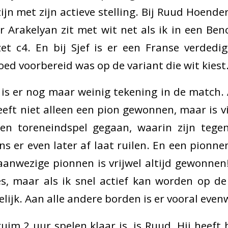
ijn met zijn actieve stelling. Bij Ruud Hoender
 Arakelyan zit met wit net als ik in een Ben
 c4. En bij Sjef is er een Franse verdedigi
goed voorbereid was op de variant die wit kiest
is er nog maar weinig tekening in de match. 
eeft niet alleen een pion gewonnen, maar is v
en toreneindspel gegaan, waarin zijn tege
ns er even later af laat ruilen. En een pionn
 aanwezige pionnen is vrijwel altijd gewonnen
ies, maar als ik snel actief kan worden op de
ijk. Aan alle andere borden is er vooral even
uim 2 uur spelen klaar is, is Ruud. Hij heeft