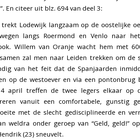
. En citeer uit blz. 694 van deel 3:
l trekt Lodewijk langzaam op de oostelijke o
 wegen langs Roermond en Venlo naar het
ook. Willem van Oranje wacht hem met 60
amen zal men naar Leiden trekken om de s
ndig van het feit dat de Spanjaarden inmidde
en op de westoever en via een pontonbrug bi
4 april treffen de twee legers elkaar op
reren vanuit een comfortabele, gunstig ge
eite met de slecht gedisciplineerde en ver
aan weldra onder geroep van “Geld, geld!” op
Hendrik (23) sneuvelt.