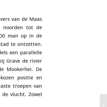
evers van de Maas
 noorden tot de
00 man op in de
tad te ontzetten.
ls een parallelle
j Grave de rivier
 de Mookerhei. De
kozen positie en
raste troepen van
 de vlucht. Zowel