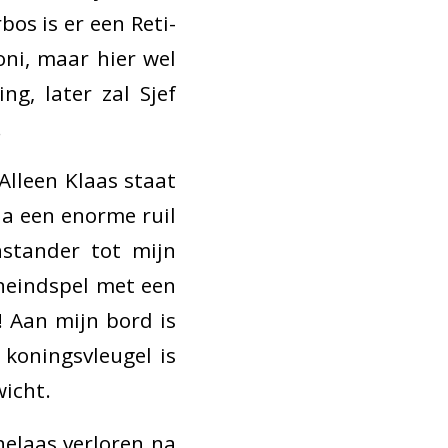
bos is er een Reti-
oni, maar hier wel
ng, later zal Sjef
.
Alleen Klaas staat
ia een enorme ruil
nstander tot mijn
eneindspel met een
! Aan mijn bord is
 koningsvleugel is
wicht.
 helaas verloren na