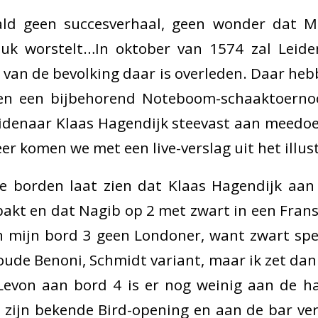
ald geen succesverhaal, geen wonder dat 
stuk worstelt…In oktober van 1574 zal Leiden
van de bevolking daar is overleden. Daar he
t en een bijbehorend Noteboom-schaaktoerno
idenaar Klaas Hagendijk steevast aan meedoe
er komen we met een live-verslag uit het illus
e borden laat zien dat Klaas Hagendijk aan
akt en dat Nagib op 2 met zwart in een Fran
n mijn bord 3 geen Londoner, want zwart spee
ude Benoni, Schmidt variant, maar ik zet dan 
j Levon aan bord 4 is er nog weinig aan de h
 zijn bekende Bird-opening en aan de bar ve