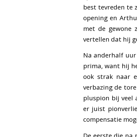
best tevreden te z
opening en Arthur
met de gewone zet
vertellen dat hij 
Na anderhalf uur 
prima, want hij h
ook strak naar e
verbazing de tore
pluspion bij veel
er juist pionverl
compensatie mogel
De eerste die na r