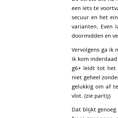
een iets te voort
secuur en het ein
varianten. Even l
doormidden en ver
Vervolgens ga ik 
ik kom inderdaad 
g6+ leidt tot het
niet geheel zonde
gelukkig om af t
vlot. (zie partij)
Dat blijkt genoeg