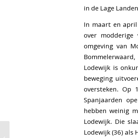
in de Lage Landen”
In maart en apri
over modderige
omgeving van M
Bommelerwaard, s
Lodewijk is onku
beweging uitvoer
oversteken. Op 1
Spanjaarden ope
hebben weinig mo
Lodewijk. Die sl
Lodewijk (36) als 
Verrassende winnaars