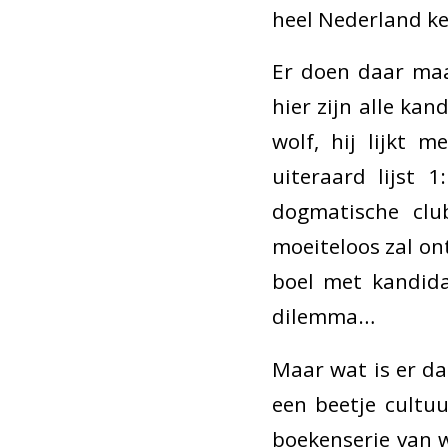
heel Nederland ke
Er doen daar maa
hier zijn alle ka
wolf, hij lijkt 
uiteraard lijst 
dogmatische clu
moeiteloos zal on
boel met kandida
dilemma…
Maar wat is er d
een beetje cultu
boekenserie van 