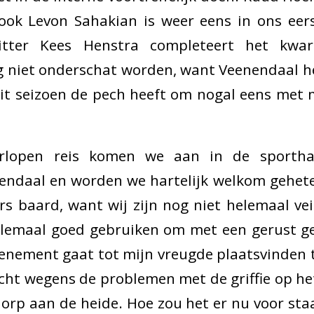
ook Levon Sahakian is weer eens in ons eers
zitter Kees Henstra completeert het kwart
 niet onderschat worden, want Veenendaal he
t seizoen de pech heeft om nogal eens met m
rlopen reis komen we aan in de sportha
endaal en worden we hartelijk welkom gehete
rs baard, want wij zijn nog niet helemaal ve
lemaal goed gebruiken om met een gerust ge
venement gaat tot mijn vreugde plaatsvinden
icht wegens de problemen met de griffie op h
 dorp aan de heide. Hoe zou het er nu voor sta