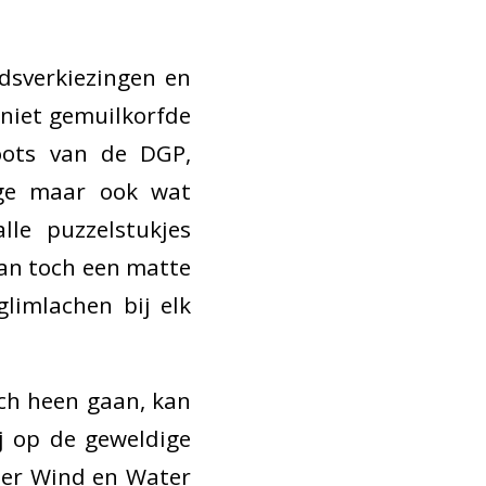
dsverkiezingen en
 niet gemuilkorfde
roots van de DGP,
rige maar ook wat
le puzzelstukjes
dan toch een matte
limlachen bij elk
ch heen gaan, kan
j op de geweldige
eer Wind en Water