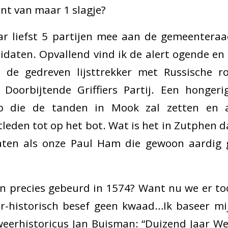
nt van maar 1 slagje?
r liefst 5 partijen mee aan de gemeenteraa
ndidaten. Opvallend vind ik de alert ogende en
me de gedreven lijsttrekker met Russische 
1: Doorbijtende Griffiers Partij. Een honge
b die de tanden in Mook zal zetten en al
tleden tot op het bot. Wat is het in Zutphen 
ten als onze Paul Ham die gewoon aardig g
an precies gebeurd in 1574? Want nu we er to
ur-historisch besef geen kwaad…Ik baseer mi
weerhistoricus Jan Buisman: “Duizend Jaar W