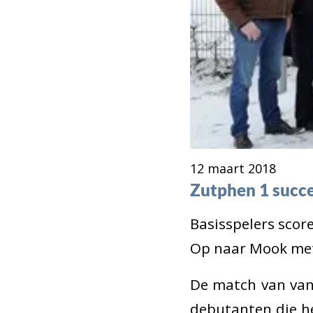
12 maart 2018
Zutphen 1 succe
Basisspelers scor
Op naar Mook met 
De match van vand
debutanten die he