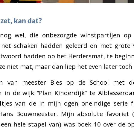
zet, kan dat?
 nog wel, die onbezorgde winstpartijen o
 net schaken hadden geleerd en met grote w
twoord hadden op het Herdersmat, te begin
e niet mat, maar dan liep het even later toch 
en van meester Bies op de School met d
 in de wijk “Plan Kinderdijk” te Alblasserda
ltjes van de in mijn ogen oneindige serie 
ans Bouwmeester. Mijn absolute favoriet 
en hele stapel van) was boek 10 over de 