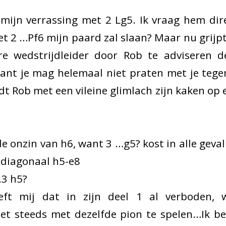
mijn verrassing met 2 Lg5. Ik vraag hem dire
t 2 …Pf6 mijn paard zal slaan? Maar nu grijpt
e wedstrijdleider door Rob te adviseren d
nt je mag helemaal niet praten met je tegen
 Rob met een vileine glimlach zijn kaken op e
de onzin van h6, want 3 …g5? kost in alle geval
 diagonaal h5-e8
.3 h5?
ft mij dat in zijn deel 1 al verboden, 
iet steeds met dezelfde pion te spelen…Ik b