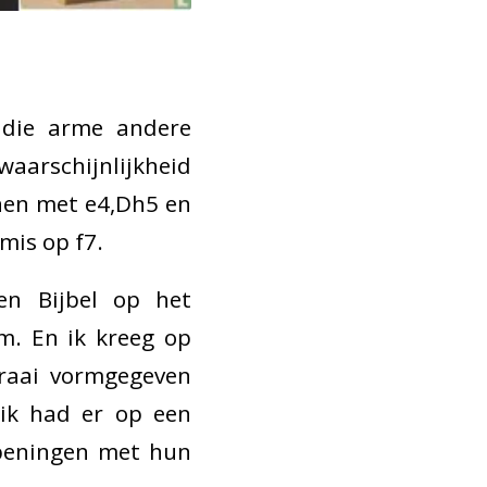
p die arme andere
aarschijnlijkheid
nen met e4,Dh5 en
mis op f7.
en Bijbel op het
m. En ik kreeg op
fraai vormgegeven
(ik had er op een
openingen met hun