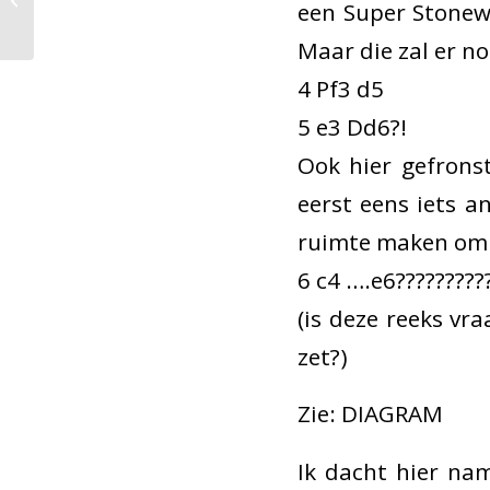
een Super Stonewa
in Zutphen
Maar die zal er 
4 Pf3 d5
5 e3 Dd6?!
Ook hier gefrons
eerst eens iets a
ruimte maken om 
6 c4 ….e6??????????
(is deze reeks v
zet?)
Zie: DIAGRAM
Ik dacht hier nam