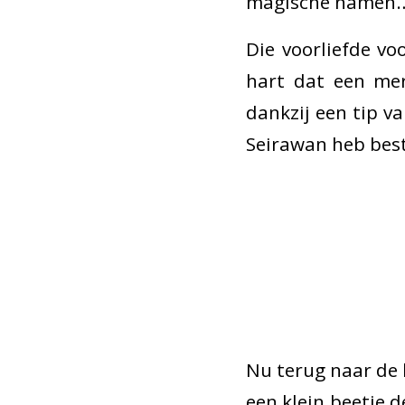
magische namen
Die voorliefde vo
hart dat een mer
dankzij een tip v
Seirawan heb bes
Nu terug naar de k
een klein beetje 