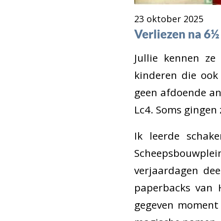
23 oktober 2025
Verliezen na 6½ 
Jullie kennen ze
kinderen die ook
geen afdoende an
Lc4. Soms gingen z
Ik leerde schak
Scheepsbouwplein
verjaardagen dee
paperbacks van H
gegeven moment e