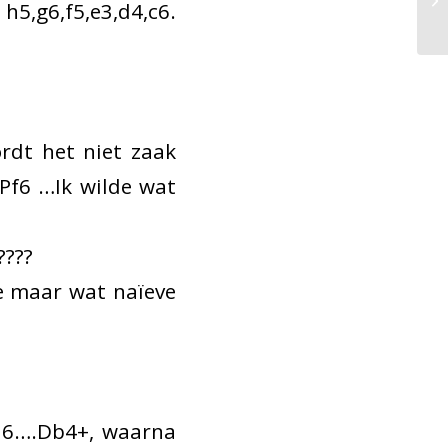
h5,g6,f5,e3,d4,c6.
rdt het niet zaak
 Pf6 …Ik wilde wat
????
e maar wat naïeve
re 6….Db4+, waarna