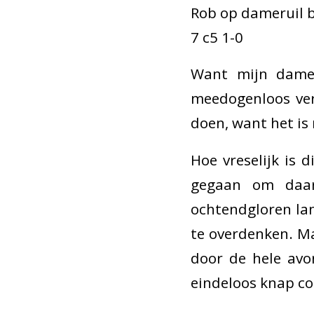
Rob op dameruil b
7 c5 1-0
Want mijn dame
meedogenloos ver
doen, want het is
Hoe vreselijk is d
gegaan om daar
ochtendgloren lang
te overdenken. Ma
door de hele avo
eindeloos knap co