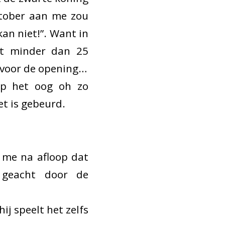
tober aan me zou
an niet!”. Want in
met minder dan 25
e voor de opening…
p het oog oh zo
et is gebeurd.
 me na afloop dat
 geacht door de
ij speelt het zelfs