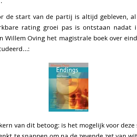
…
or de start van de partij is altijd gebleven, 
kbare rating groei pas is ontstaan nadat i
an Willem Oving het magistrale boek over ein
tudeerd…:
ern van dit betoog: is het mogelijk voor deze 
denkt te snappen om na de zevende zet van wi