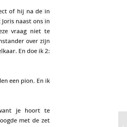
ct of hij na de in
 Joris naast ons in
eze vraag niet te
stander over zijn
lkaar. En doe ik 2:
len een pion. En ik
want je hoort te
eoogde met de zet