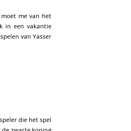
al moet me van het
k in een vakantie
dspelen van Yasser
speler die het spel
t de zwarte koning