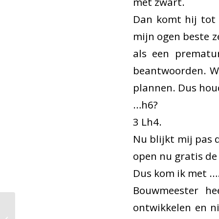
met zwart.
Dan komt hij tot 
mijn ogen beste ze
als een prematur
beantwoorden. Wa
plannen. Dus houdt
…h6?
3 Lh4.
Nu blijkt mij pas 
open nu gratis de
Dus kom ik met …
Bouwmeester hee
ontwikkelen en n
Levendig
Berkelstedentoernooi