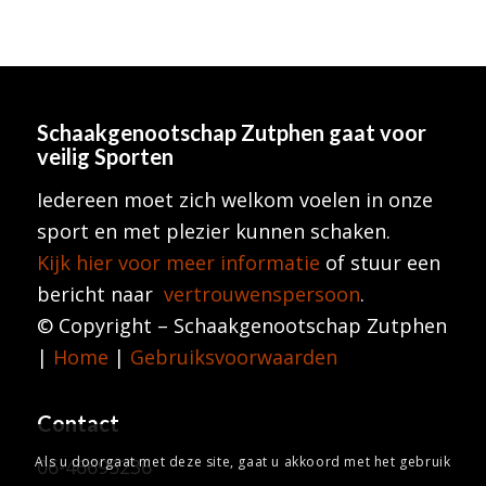
Schaakgenootschap Zutphen
gaat voor
veilig Sporten
Iedereen moet zich welkom voelen in onze
sport en met plezier kunnen schaken.
Kijk hier voor meer informatie
of stuur een
bericht naar
vertrouwenspersoon
.
© Copyright – Schaakgenootschap Zutphen
|
Home
|
Gebruiksvoorwaarden
Contact
Als u doorgaat met deze site, gaat u akkoord met het gebruik
06-46695236