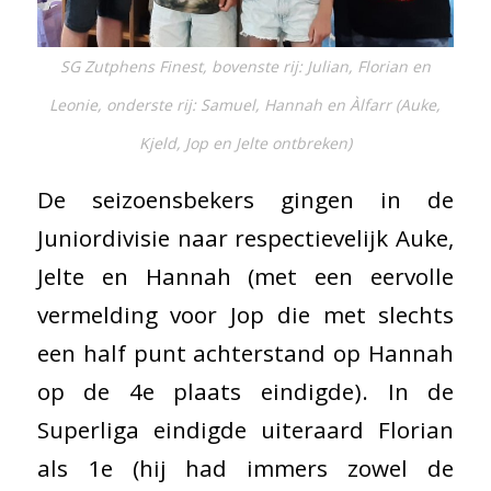
SG Zutphens Finest, bovenste rij: Julian, Florian en
Leonie, onderste rij: Samuel, Hannah en Àlfarr (Auke,
Kjeld, Jop en Jelte ontbreken)
De seizoensbekers gingen in de
Juniordivisie naar respectievelijk Auke,
Jelte en Hannah (met een eervolle
vermelding voor Jop die met slechts
een half punt achterstand op Hannah
op de 4e plaats eindigde). In de
Superliga eindigde uiteraard Florian
als 1e (hij had immers zowel de