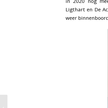
in 2020 nog mee
Ligthart en De A
weer binnenboord
Verrassende winnaar