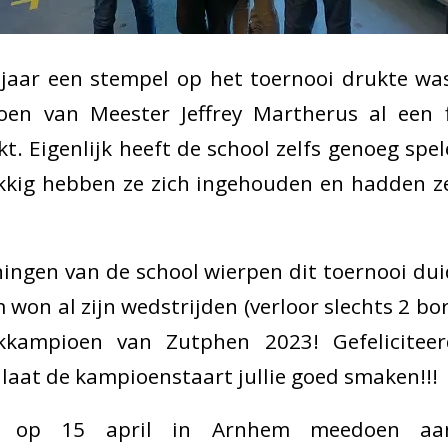
 jaar een stempel op het toernooi drukte wa
en van Meester Jeffrey Martherus al een f
kt. Eigenlijk heeft de school zelfs genoeg spe
kkig hebben ze zich ingehouden en hadden ze
ngen van de school wierpen dit toernooi duid
 won al zijn wedstrijden (verloor slechts 2 b
kkampioen van Zutphen 2023! Gefeliciteerd
 laat de kampioenstaart jullie goed smaken!!!
 op 15 april in Arnhem meedoen aan