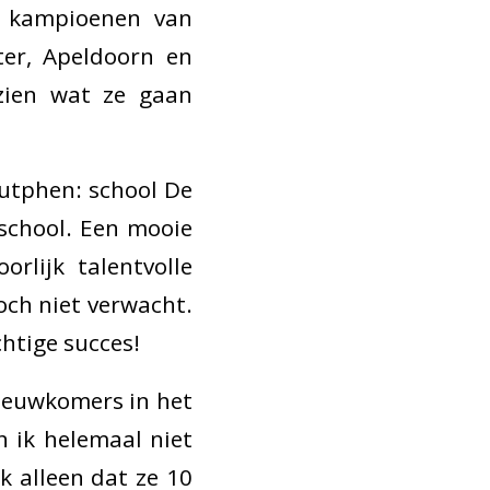
e kampioenen van
er, Apeldoorn en
 zien wat ze gaan
Zutphen: school De
sschool. Een mooie
rlijk talentvolle
och niet verwacht.
chtige succes!
nieuwkomers in het
n ik helemaal niet
ik alleen dat ze 10