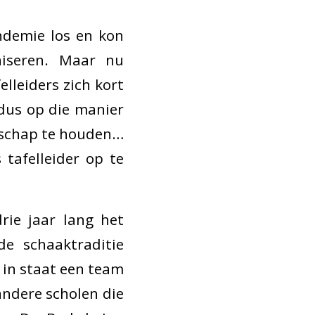
ndemie los en kon
iseren. Maar nu
lleiders zich kort
dus op die manier
nschap te houden…
tafelleider op te
rie jaar lang het
e schaaktraditie
t in staat een team
 andere scholen die