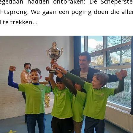
gedaan hadden ontbraken: De Scheperstee
chtsprong. We gaan een poging doen die alle
 te trekken…