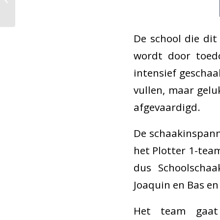
Torenstad-toernooi
De school die dit
wordt door toedo
intensief geschaa
vullen, maar gelu
afgevaardigd.
De schaakinspanni
het Plotter 1-team
dus Schoolschaa
Joaquin en Bas en
Het team gaat