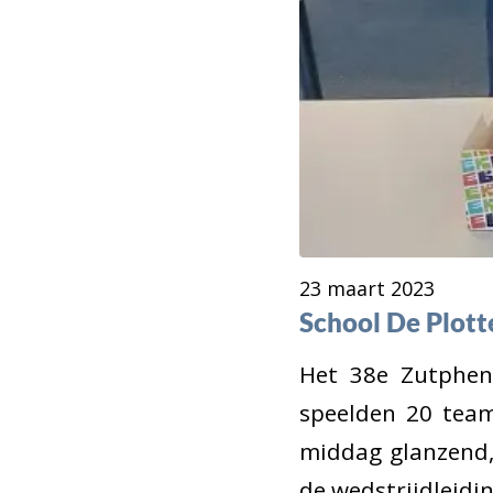
23 maart 2023
School De Plot
Het 38e Zutphens
speelden 20 team
middag glanzend,
de wedstrijdleidin