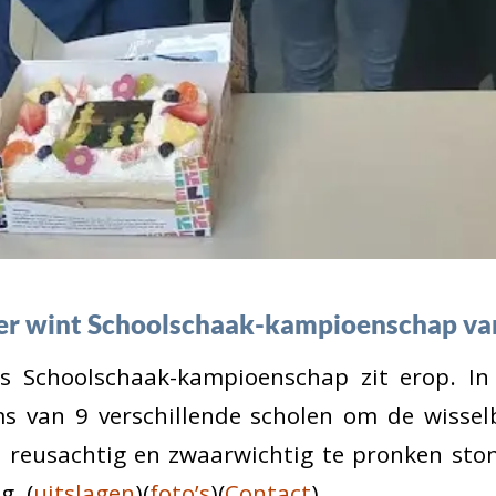
ter wint Schoolschaak-kampioenschap v
 Schoolschaak-kampioenschap zit erop. In 
s van 9 verschillende scholen om de wisselb
 reusachtig en zwaarwichtig te pronken ston
g. (
uitslagen
)(
foto’s
)(
Contact
)