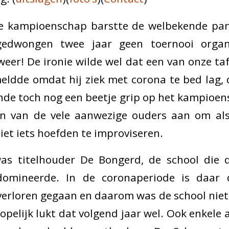
ge kampioenschap barstte de welbekende pa
gedwongen twee jaar geen toernooi organ
er! De ironie wilde wel dat een van onze tafe
eldde omdat hij ziek met corona te bed lag, 
ende toch nog een beetje grip op het kampioe
n van de vele aanwezige ouders aan om als 
iet iets hoefden te improviseren.
as titelhouder De Bongerd, de school die d
omineerde. In de coronaperiode is daar d
) verloren gegaan en daarom was de school nie
opelijk lukt dat volgend jaar wel. Ook enkele