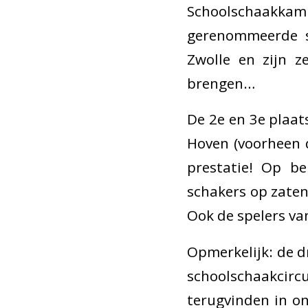
Schoolschaakkam
gerenommeerde s
Zwolle en zijn z
brengen…
De 2e en 3e plaat
Hoven (voorheen d
prestatie! Op be
schakers op zaten
Ook de spelers van
Opmerkelijk: de d
schoolschaakcircu
terugvinden in ons