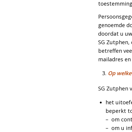
toestemming 
Persoonsgege
genoemde doe
doordat u uw
SG Zutphen, 
betreffen vee
mailadres en
Op welke
SG Zutphen v
het uitoef
beperkt t
– om cont
– om u inf