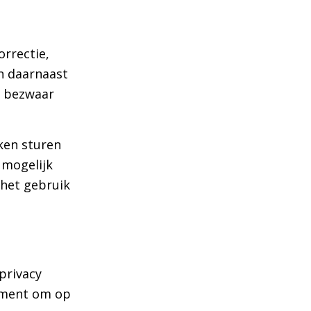
rrectie,
n daarnaast
u bezwaar
ken sturen
 mogelijk
 het gebruik
privacy
tement om op