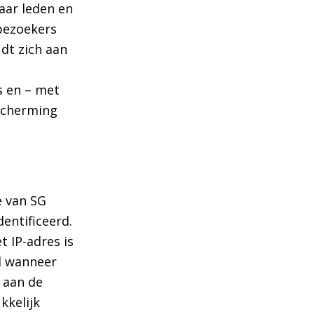
aar leden en
bezoekers
dt zich aan
 en – met
scherming
e van SG
entificeerd.
 IP-adres is
d wanneer
 aan de
kkelijk