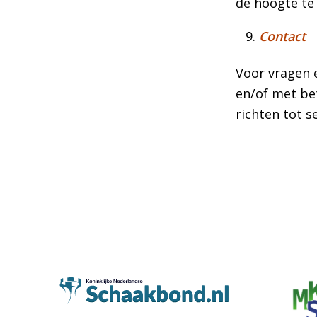
de hoogte te 
Contact
Voor vragen 
en/of met be
richten tot s