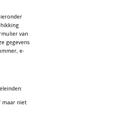
ieronder
hikking
rmulier van
ze gegevens
nummer, e-
leinden:
f maar niet