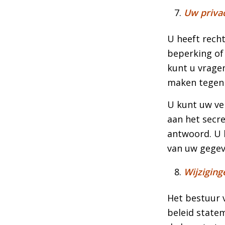
Uw priva
U heeft rech
beperking of
kunt u vrage
maken tegen 
U kunt uw ve
aan het secr
antwoord. U 
van uw gegev
Wijziging
Het bestuur 
beleid state