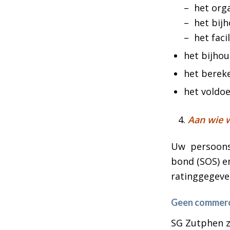
– het org
– het bijh
– het fac
het bijhou
het bereke
het voldoe
Aan wie 
Uw persoonsg
bond (SOS) e
ratinggegeve
Geen commerc
SG Zutphen z