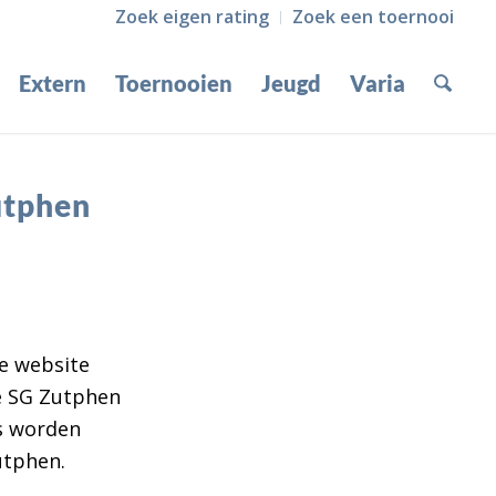
Zoek eigen rating
Zoek een toernooi
Extern
Toernooien
Jeugd
Varia
utphen
e website
oe SG Zutphen
s worden
utphen.