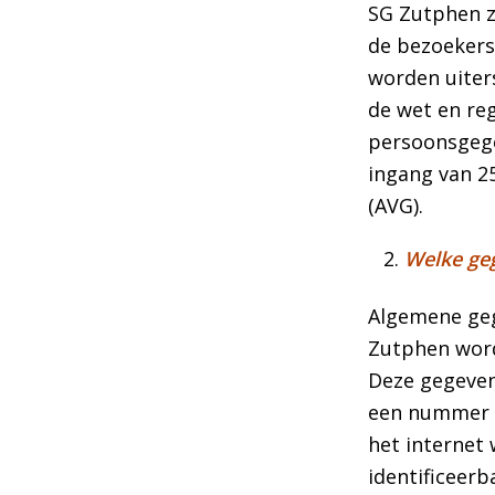
SG Zutphen z
de bezoekers
worden uiter
de wet en re
persoonsgege
ingang van 2
(AVG).
Welke ge
Algemene geg
Zutphen word
Deze gegeven
een nummer 
het internet
identificeerb