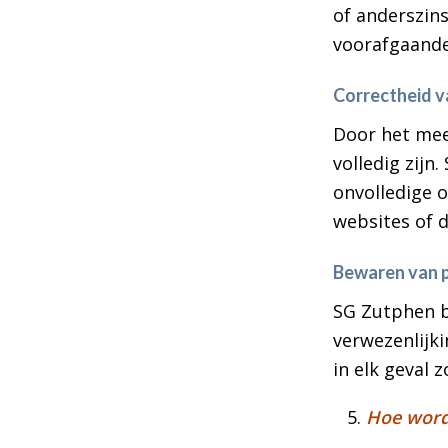
of anderszin
voorafgaand
Correctheid 
Door het mee
volledig zijn
onvolledige o
websites of 
Bewaren van 
SG Zutphen b
verwezenlijk
in elk geval z
Hoe word