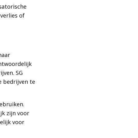
satorische
erlies of
naar
ntwoordelijk
ijven. SG
 bedrijven te
ebruiken.
k zijn voor
elijk voor