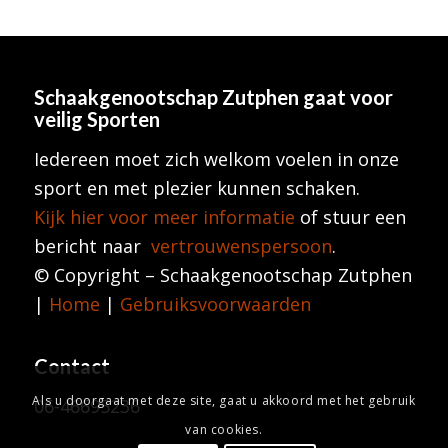
Schaakgenootschap Zutphen
gaat voor
veilig Sporten
Iedereen moet zich welkom voelen in onze
sport en met plezier kunnen schaken.
Kijk hier voor meer informatie
of stuur een
bericht naar
vertrouwenspersoon
.
© Copyright – Schaakgenootschap Zutphen
|
Home
|
Gebruiksvoorwaarden
Contact
Als u doorgaat met deze site, gaat u akkoord met het gebruik
06-46695236
van cookies.