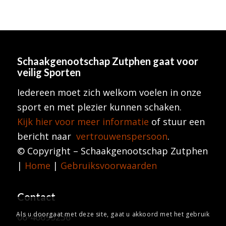
Schaakgenootschap Zutphen
gaat voor
veilig Sporten
Iedereen moet zich welkom voelen in onze
sport en met plezier kunnen schaken.
Kijk hier voor meer informatie
of stuur een
bericht naar
vertrouwenspersoon
.
© Copyright – Schaakgenootschap Zutphen
|
Home
|
Gebruiksvoorwaarden
Contact
Als u doorgaat met deze site, gaat u akkoord met het gebruik
06-46695236