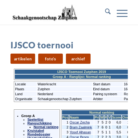
IJSCO toernooi
artikelen
foto’s
archief