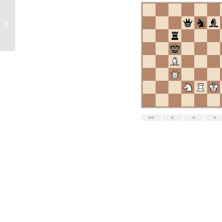
Verslag 6e
Torenstadtoernooi