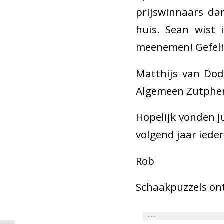
prijswinnaars da
huis. Sean wist 
meenemen! Gefelic
Matthijs van Dod
Algemeen Zutphen
Hopelijk vonden ju
volgend jaar iede
Rob
Schaakpuzzels on