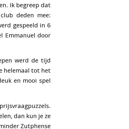
en. Ik begreep dat
 club deden mee:
werd gespeeld in 6
wel Emmanuel door
epen werd de tijd
ie helemaal tot het
leuk en mooi spel
 prijsvraagpuzzels.
elen, dan kun je ze
t minder Zutphense