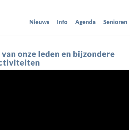
Nieuws
Info
Agenda
Senioren
 van onze leden en bijzondere
tiviteiten