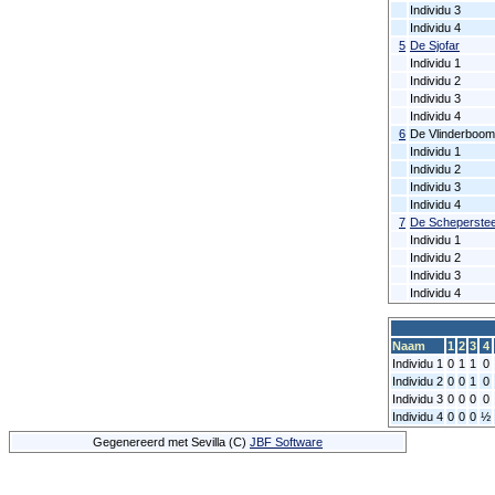
Individu 3
Individu 4
5
De Sjofar
Individu 1
Individu 2
Individu 3
Individu 4
6
De Vlinderboom
Individu 1
Individu 2
Individu 3
Individu 4
7
De Scheperste
Individu 1
Individu 2
Individu 3
Individu 4
Naam
1
2
3
4
Individu 1
0
1
1
0
Individu 2
0
0
1
0
Individu 3
0
0
0
0
Individu 4
0
0
0
½
Gegenereerd met Sevilla (C)
JBF Software