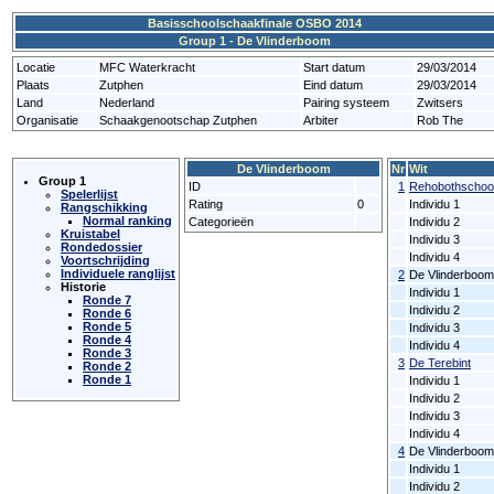
Basisschoolschaakfinale OSBO 2014
Group 1 - De Vlinderboom
Locatie
MFC Waterkracht
Start datum
29/03/2014
Plaats
Zutphen
Eind datum
29/03/2014
Land
Nederland
Pairing systeem
Zwitsers
Organisatie
Schaakgenootschap Zutphen
Arbiter
Rob The
De Vlinderboom
Nr
Wit
Group 1
ID
1
Rehobothschoo
Spelerlijst
Rating
0
Individu 1
Rangschikking
Normal ranking
Categorieën
Individu 2
Kruistabel
Individu 3
Rondedossier
Individu 4
Voortschrijding
Individuele ranglijst
2
De Vlinderboom
Historie
Individu 1
Ronde 7
Individu 2
Ronde 6
Ronde 5
Individu 3
Ronde 4
Individu 4
Ronde 3
3
De Terebint
Ronde 2
Ronde 1
Individu 1
Individu 2
Individu 3
Individu 4
4
De Vlinderboom
Individu 1
Individu 2