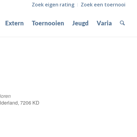
Zoek eigen rating
Zoek een toernooi
Extern
Toernooien
Jeugd
Varia
ioren
elderland, 7206 KD
Office 365
Outlook