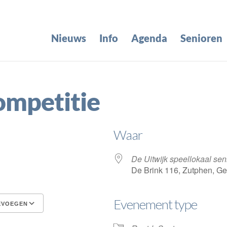
Nieuws
Info
Agenda
Senioren
ompetitie
Waar
De Uitwijk speellokaal sen
De Brink 116, Zutphen, G
Evenement type
EVOEGEN
Google Calendar
iCalendar