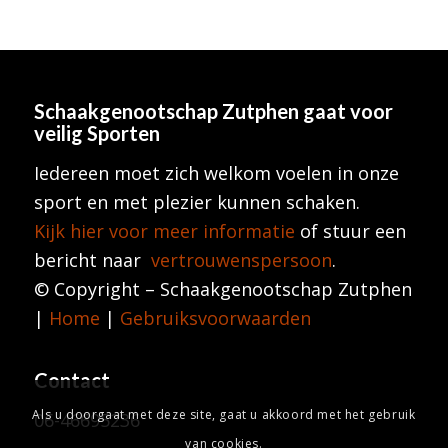
Schaakgenootschap Zutphen
gaat voor
veilig Sporten
Iedereen moet zich welkom voelen in onze
sport en met plezier kunnen schaken.
Kijk hier voor meer informatie
of stuur een
bericht naar
vertrouwenspersoon
.
© Copyright – Schaakgenootschap Zutphen
|
Home
|
Gebruiksvoorwaarden
Contact
Als u doorgaat met deze site, gaat u akkoord met het gebruik
06-46695236
van cookies.