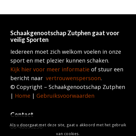
Schaakgenootschap Zutphen
gaat voor
veilig Sporten
Iedereen moet zich welkom voelen in onze
sport en met plezier kunnen schaken.
Kijk hier voor meer informatie
of stuur een
bericht naar
vertrouwenspersoon
.
© Copyright – Schaakgenootschap Zutphen
|
Home
|
Gebruiksvoorwaarden
Contact
Als u doorgaat met deze site, gaat u akkoord met het gebruik
06-46695236
van cookies.