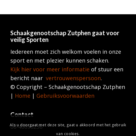
Schaakgenootschap Zutphen
gaat voor
veilig Sporten
Iedereen moet zich welkom voelen in onze
sport en met plezier kunnen schaken.
Kijk hier voor meer informatie
of stuur een
bericht naar
vertrouwenspersoon
.
© Copyright – Schaakgenootschap Zutphen
|
Home
|
Gebruiksvoorwaarden
Contact
Als u doorgaat met deze site, gaat u akkoord met het gebruik
06-46695236
van cookies.