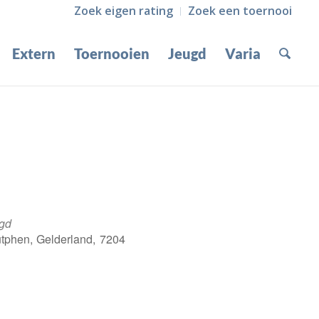
Zoek eigen rating
Zoek een toernooi
Extern
Toernooien
Jeugd
Varia
ugd
utphen, Gelderland, 7204
Office 365
Outlook