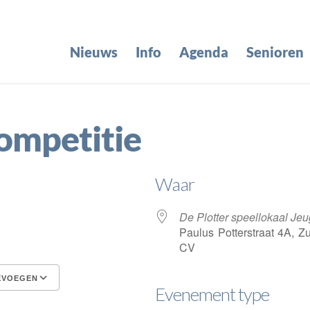
Nieuws
Info
Agenda
Senioren
competitie
Waar
De Plotter speellokaal Je
Paulus Potterstraat 4A, Z
CV
EVOEGEN
Evenement type
Google Calendar
iCalendar