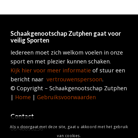
Schaakgenootschap Zutphen
gaat voor
veilig Sporten
Iedereen moet zich welkom voelen in onze
sport en met plezier kunnen schaken.
Kijk hier voor meer informatie
of stuur een
bericht naar
vertrouwenspersoon
.
© Copyright – Schaakgenootschap Zutphen
|
Home
|
Gebruiksvoorwaarden
Contact
Als u doorgaat met deze site, gaat u akkoord met het gebruik
06-46695236
van cookies.