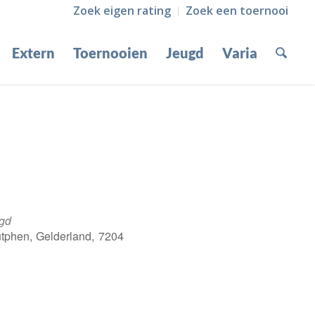
Zoek eigen rating
Zoek een toernooi
Extern
Toernooien
Jeugd
Varia
ugd
utphen, Gelderland, 7204
Office 365
Outlook