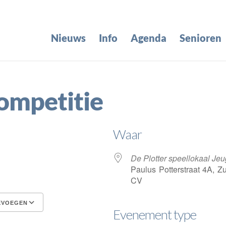
Nieuws
Info
Agenda
Senioren
competitie
Waar
5
De Plotter speellokaal Je
Paulus Potterstraat 4A, Z
CV
EVOEGEN
Evenement type
Google Calendar
iCalendar