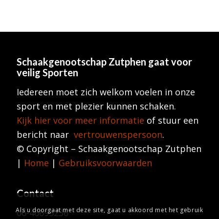
Schaakgenootschap Zutphen
gaat voor
veilig Sporten
Iedereen moet zich welkom voelen in onze
sport en met plezier kunnen schaken.
Kijk hier voor meer informatie
of stuur een
bericht naar
vertrouwenspersoon
.
© Copyright – Schaakgenootschap Zutphen
|
Home
|
Gebruiksvoorwaarden
Contact
Als u doorgaat met deze site, gaat u akkoord met het gebruik
06-46695236