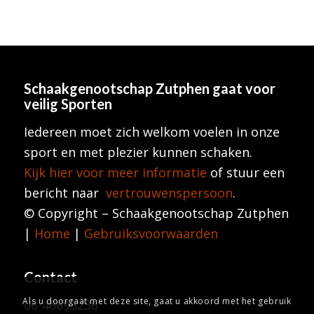
Schaakgenootschap Zutphen
gaat voor
veilig Sporten
Iedereen moet zich welkom voelen in onze
sport en met plezier kunnen schaken.
Kijk hier voor meer informatie
of stuur een
bericht naar
vertrouwenspersoon
.
© Copyright – Schaakgenootschap Zutphen
|
Home
|
Gebruiksvoorwaarden
Contact
Als u doorgaat met deze site, gaat u akkoord met het gebruik
06-46695236