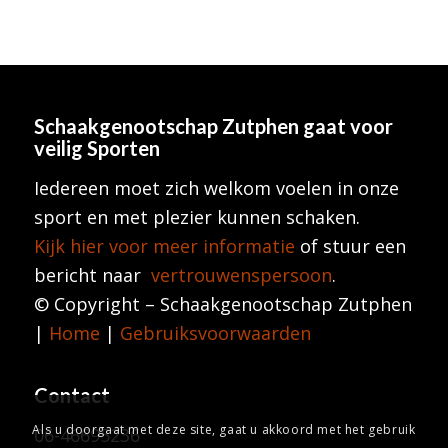
Schaakgenootschap Zutphen
gaat voor
veilig Sporten
Iedereen moet zich welkom voelen in onze
sport en met plezier kunnen schaken.
Kijk hier voor meer informatie
of stuur een
bericht naar
vertrouwenspersoon
.
© Copyright – Schaakgenootschap Zutphen
|
Home
|
Gebruiksvoorwaarden
Contact
Als u doorgaat met deze site, gaat u akkoord met het gebruik
06-46695236