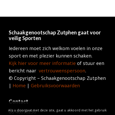
Schaakgenootschap Zutphen
gaat voor
veilig Sporten
Iedereen moet zich welkom voelen in onze
sport en met plezier kunnen schaken.
Kijk hier voor meer informatie
of stuur een
bericht naar
vertrouwenspersoon
.
© Copyright – Schaakgenootschap Zutphen
|
Home
|
Gebruiksvoorwaarden
Contact
Als u doorgaat met deze site, gaat u akkoord met het gebruik
06-46695236