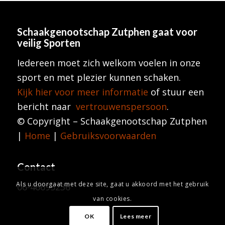
Schaakgenootschap Zutphen
gaat voor
veilig Sporten
Iedereen moet zich welkom voelen in onze
sport en met plezier kunnen schaken.
Kijk hier voor meer informatie
of stuur een
bericht naar
vertrouwenspersoon
.
© Copyright – Schaakgenootschap Zutphen
|
Home
|
Gebruiksvoorwaarden
Contact
Als u doorgaat met deze site, gaat u akkoord met het gebruik
06-46695236
van cookies.
OK
Lees meer