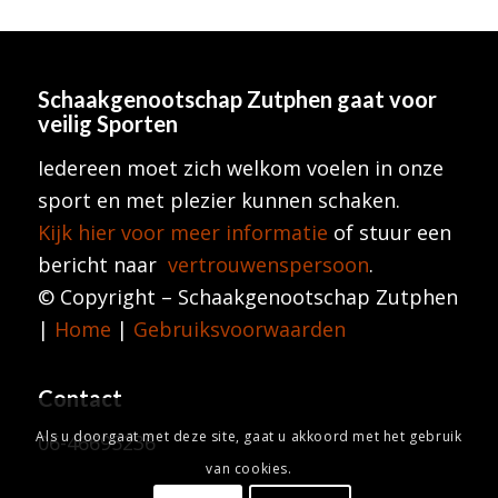
Schaakgenootschap Zutphen
gaat voor
veilig Sporten
Iedereen moet zich welkom voelen in onze
sport en met plezier kunnen schaken.
Kijk hier voor meer informatie
of stuur een
bericht naar
vertrouwenspersoon
.
© Copyright – Schaakgenootschap Zutphen
|
Home
|
Gebruiksvoorwaarden
Contact
Als u doorgaat met deze site, gaat u akkoord met het gebruik
06-46695236
van cookies.