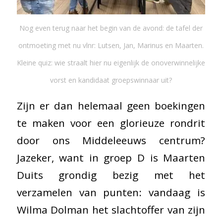
Nog even terug naar het begin van de avond: de tafel der
ontmoeting met nu vlnr: Lutsen, Jan, Marinus en Maarten.
Kleine quiz: wie straalt hier nu eigenlijk de onoverwinnelijke
vorst en kandidaat groepswinnaar uit?
Zijn er dan helemaal geen boekingen
te maken voor een glorieuze rondrit
door ons Middeleeuws centrum?
Jazeker, want in groep D is Maarten
Duits grondig bezig met het
verzamelen van punten: vandaag is
Wilma Dolman het slachtoffer van zijn