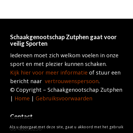
Schaakgenootschap Zutphen
gaat voor
veilig Sporten
Iedereen moet zich welkom voelen in onze
sport en met plezier kunnen schaken.
Kijk hier voor meer informatie
of stuur een
bericht naar
vertrouwenspersoon
.
© Copyright – Schaakgenootschap Zutphen
|
Home
|
Gebruiksvoorwaarden
Contact
Als u doorgaat met deze site, gaat u akkoord met het gebruik
06-46695236