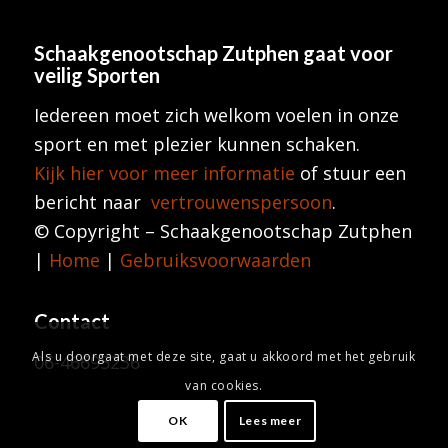
Schaakgenootschap Zutphen
gaat voor
veilig Sporten
Iedereen moet zich welkom voelen in onze
sport en met plezier kunnen schaken.
Kijk hier voor meer informatie
of stuur een
bericht naar
vertrouwenspersoon
.
© Copyright – Schaakgenootschap Zutphen
|
Home
|
Gebruiksvoorwaarden
Contact
Als u doorgaat met deze site, gaat u akkoord met het gebruik
06-46695236
van cookies.
OK
Lees meer