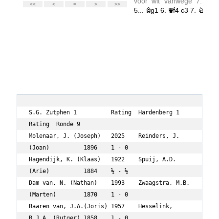
S.G. Zutphen 1		Rating	Hardenberg 1			
Rating	Ronde 9

Molenaar, J. (Joseph)	2025	Reinders, J. 
(Joan)		1896	1 - 0

Hagendijk, K. (Klaas)	1922	Spuij, A.D. 
(Arie)		1884	½ - ½

Dam van, N. (Nathan)	1993	Zwaagstra, M.B. 
(Marten)	1870	1 - 0

Baaren van, J.A.(Joris)	1957	Hesselink, 
R.J.A. (Rutger)	1858	1 - 0
