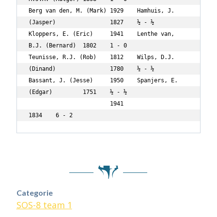
Berg van den, M. (Mark)	1929	Hamhuis, J. 
(Jasper)		1827	½ - ½

Kloppers, E. (Eric)	1941	Lenthe van, 
B.J. (Bernard)	1802	1 - 0

Teunisse, R.J. (Rob)	1812	Wilps, D.J. 
(Dinand)		1780	½ - ½

Bassant, J. (Jesse)	1950	Spanjers, E. 
(Edgar)		1751	½ - ½

			1941					
1834	6 - 2
Categorie
SOS-8 team 1