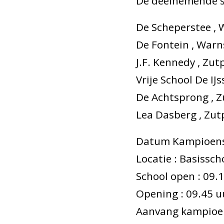
De deelnemende sc
De Scheperstee , 
De Fontein , Warns
J.F. Kennedy , Zut
Vrije School De IJ
De Achtsprong , Z
Lea Dasberg , Zut
Datum Kampioensc
Locatie : Basissc
School open : 09.
Opening : 09.45 u
Aanvang kampioen