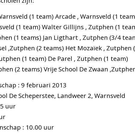
holen zijn:
Warnsveld (1 team) Arcade , Warnsveld (1 team
veld (1 team) Walter Gillijns , Zutphen (1 tea
phen (1 teams) Jan Ligthart , Zutphen (3/4 tea
ssel ,Zutphen (2 teams) Het Mozaïek , Zutphen 
utphen (1 team) De Parel , Zutphen (1 team)
phen (2 teams) Vrije School De Zwaan ,Zutphe
hap : 9 februari 2013
hool De Scheperstee, Landweer 2, Warnsveld
15 uur
ur
schap : 10.00 uur