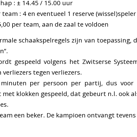
ap : ± 14.45 / 15.00 uur
 team : 4 en eventueel 1 reserve (wissel)speler
15,00 per team, aan de zaal te voldoen
rmale schaakspelregels zijn van toepassing, d
n”.
wordt gespeeld volgens het Zwitserse Systeem
verliezers tegen verliezers.
minuten per persoon per partij, dus voor 
 met klokken gespeeld, dat gebeurt n.l. ook al
les.
k team een beker. De kampioen ontvangt tevens