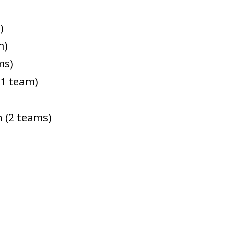
)
m)
ms)
(1 team)
n (2 teams)